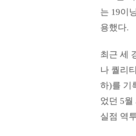
는 19이
용했다.
최근 세 
나 퀄리티
하)를 기
었던 5월
실점 역투