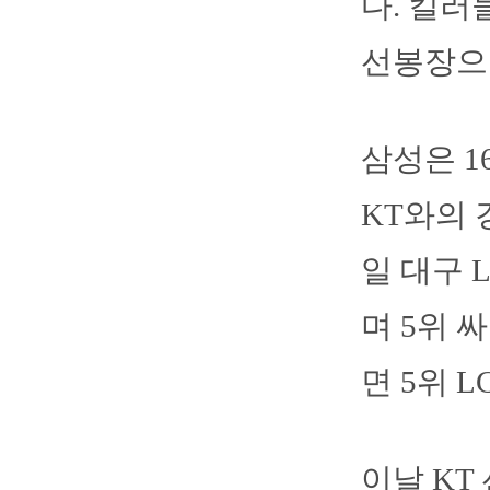
다. 킬러
선봉장으
삼성은 
KT와의 
일 대구 
며 5위 
면 5위 
이날 KT