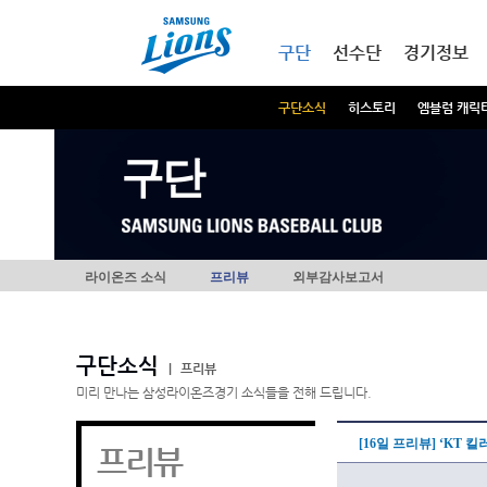
본문내용 바로가기
메인메뉴 바로가기
구단
선수단
경기정보
구단소식
히스토리
엠블럼 캐릭
구단
라이온즈 소식
프리뷰
외부감사보고서
구단소식
|
프리뷰
미리 만나는 삼성라이온즈경기 소식들을 전해 드립니다.
[16일 프리뷰] ‘KT 
프리뷰