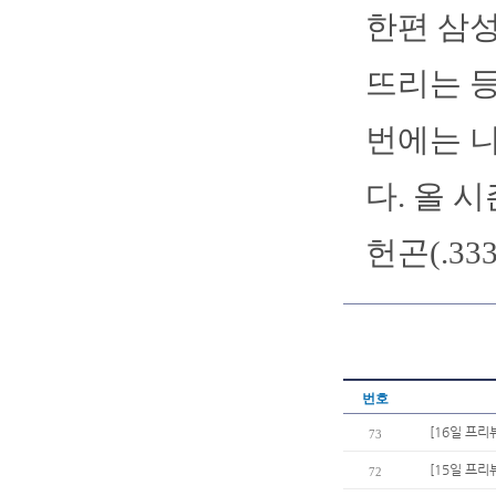
한편 삼성
뜨리는 등
번에는 니
다. 올 
헌곤(.33
번호
[16일 프리
73
[15일 프리
72