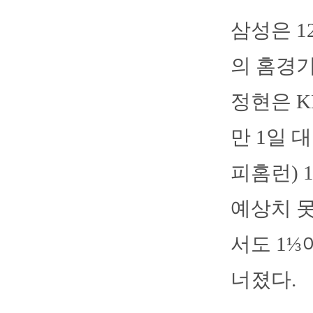
삼성은 
의 홈경기
정현은 K
만 1일 
피홈런) 
예상치 못
서도 1⅓
너졌다.