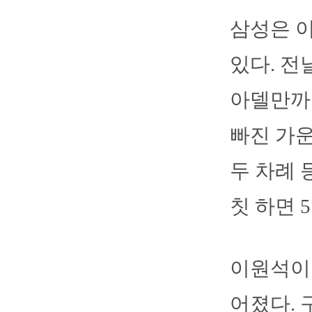
삼성은 이
있다. 전
아델만까
빠진 가운
두 차례 
칫 하면 
이원석이 
어졌다. 