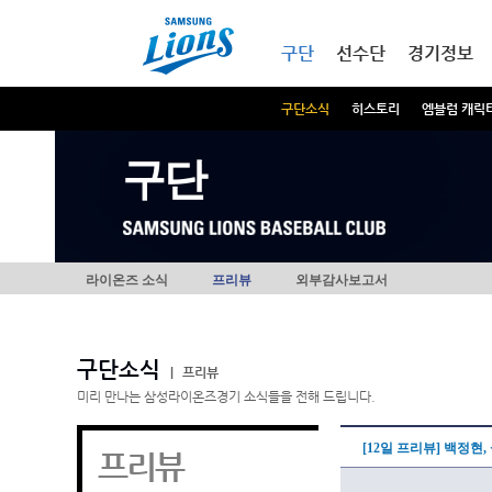
본문내용 바로가기
메인메뉴 바로가기
구단
선수단
경기정보
구단소식
히스토리
엠블럼 캐릭
구단
라이온즈 소식
프리뷰
외부감사보고서
구단소식
|
프리뷰
미리 만나는 삼성라이온즈경기 소식들을 전해 드립니다.
[12일 프리뷰] 백정현
프리뷰