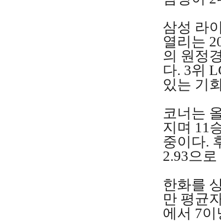
삼성 라
열리는 20
의 원정
다. 3위
있는 기
코너는 올
지며 11
중이다. 
2.93으
한화를 상
만 평균자
에서 7이