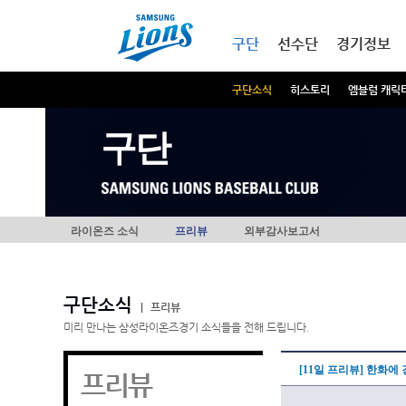
본문내용 바로가기
메인메뉴 바로가기
구단
선수단
경기정보
구단소식
히스토리
엠블럼 캐릭
구단
라이온즈 소식
프리뷰
외부감사보고서
구단소식
|
프리뷰
미리 만나는 삼성라이온즈경기 소식들을 전해 드립니다.
[11일 프리뷰] 한화에
프리뷰