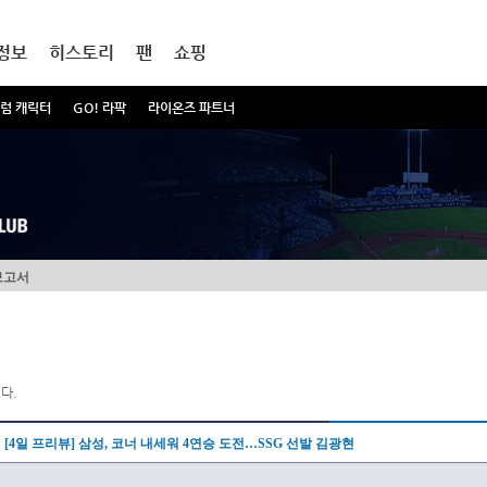
정보
히스토리
팬
쇼핑
럼 캐릭터
GO! 라팍
라이온즈 파트너
보고서
다.
[4일 프리뷰] 삼성, 코너 내세워 4연승 도전…SSG 선발 김광현