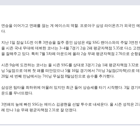
연승을 이어가고 연패를 끊는 게 에이스의 역할. 프로야구 삼성 라이온즈가 외국인 
다.
지난 1일 잠실 LG전 이후 3연승을 질주 중인 삼성은 4일 SSG 랜더스와의 주말 3연
올 시즌 국내 무대에 데뷔한 코너는 3~4월 7경기 2승 2패 평균자책점 5.35로 다소 
을 잘해주고 있다. 특히 7월 5차례 마운드에 올라 2승 무패 평균자책점 2.76으로 순
시즌 9승에 도전하는 코너는 올 시즌 SSG를 상대로 3경기 2승 1패 평균자책점 3.32로 
닝 5실점으로 데뷔 첫 패를 떠안았으나 5월 16일 경기에서 7이닝 3실점(2자책)으로
20일 세 번째 만남에서는 7이닝 무실점 8탈삼진으로 승수를 추가했다.
삼성은 팀타율 최하위에 머물러 있지만 최근 들어 상승세를 타기 시작했다. 3일 경기에
운드를 무너뜨렸다.
3
연패의
늪에
빠진
SSG
는
에이스
김광현을
선발
투수로
내세운다
.
올
시즌
성적은
21
례
만나
1
승
무패
평균자책점
2.31
로
잘
던졌다
.