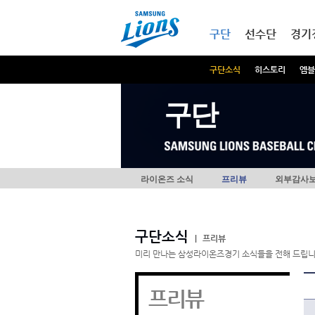
본문내용 바로가기
메인메뉴 바로가기
구단
선수단
경기
구단소식
히스토리
엠블
구단
라이온즈 소식
프리뷰
외부감사
구단소식
|
프리뷰
미리 만나는 삼성라이온즈경기 소식들을 전해 드립니
프리뷰