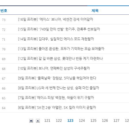
번호
제목
[16일 프리뷰] '에이스' 보니야, 넥센전 강세 이어갈까
73
[15일 프리뷰] '749일 만의 선발' 한기주, 관록투 선보일까
72
[14일 프리뷰] 김대우, 실질적인 에이스 모드 재현할까
71
[13일 프리뷰] 돌아온 윤성환, 모두가 기억하는 모습 보여줄까
70
[12일 프리뷰] 갈 길 바쁜 삼성, 롯데만나 반등 계기 마련하나
69
[10일 프리뷰] 보니야, 연패빠진 삼성의 구세주될까
68
[9일 프리뷰] '들쭉날쭉' 장원삼, 5이닝을 책임져야 한다
67
[8일 프리뷰] LG와 세 번째 만나는 삼성, 승패 마진 줄일까
66
[7일 프리뷰] ‘에이스 피칭’ 백정현, 싹쓸이 위기 구할까
65
[6일 프리뷰] ‘SK전 2승’ 아델만, SK 킬러 이미지 굳힐까
64
121
122
123
124
125
126
127
12