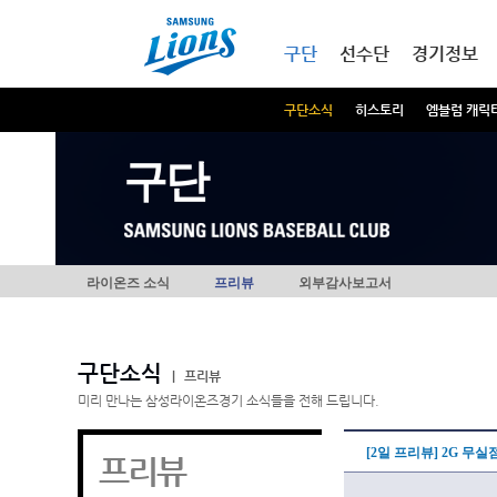
본문내용 바로가기
메인메뉴 바로가기
구단
선수단
경기정보
구단소식
히스토리
엠블럼 캐릭
구단
라이온즈 소식
프리뷰
외부감사보고서
구단소식
|
프리뷰
미리 만나는 삼성라이온즈경기 소식들을 전해 드립니다.
[2일 프리뷰] 2G 무실
프리뷰