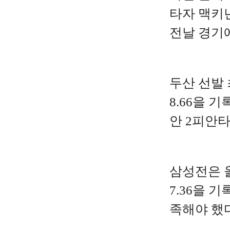
타자 맥키넌
전날 경기에
두산 선발 
8.66을 
안 2피안타
삼성전은 
7.36을 
족해야 했다