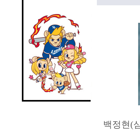
백정현(삼