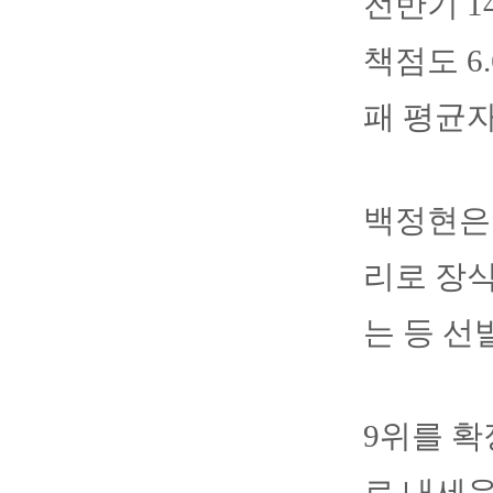
전반기 1
책점도 6
패 평균자
백정현은 
리로 장식
는 등 선
9위를 확
로 내세운