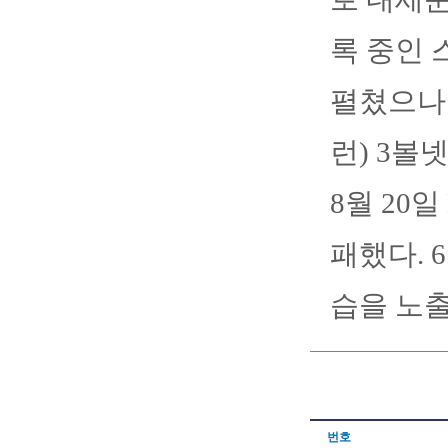
록 중인 
펼쳤으나 
런) 3볼
8월 20
패했다. 
습을 노출
번호