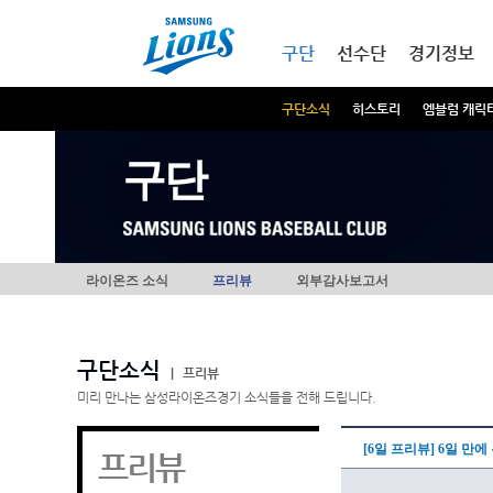
본문내용 바로가기
메인메뉴 바로가기
구단
선수단
경기정보
구단소식
히스토리
엠블럼 캐릭
구단
라이온즈 소식
프리뷰
외부감사보고서
구단소식
|
프리뷰
미리 만나는 삼성라이온즈경기 소식들을 전해 드립니다.
[6일 프리뷰] 6일 만
프리뷰