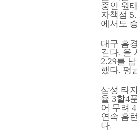
중인 원태
자책점 5
에서도 승
대구 홈경
같다. 올
2.29를
했다. 평
삼성 타자
율 3할4
어 무려 
연속 홈런
다.