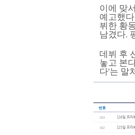
이에 맞서
예고했다.
뷔한 황동
남겼다. 
데뷔 후 
놓고 본다
다'는 말
번호
[26일 프리
103
[25일 프리
102