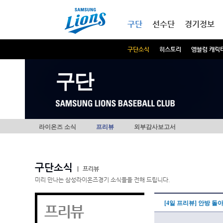
본문내용 바로가기
메인메뉴 바로가기
구단
선수단
경기정보
구단소식
히스토리
엠블럼 캐릭
구단
라이온즈 소식
프리뷰
외부감사보고서
구단소식
|
프리뷰
미리 만나는 삼성라이온즈경기 소식들을 전해 드립니다.
[4일 프리뷰] 안방 돌
프리뷰