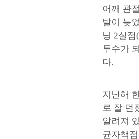
어깨 관절
발이 늦었
닝 2실점
투수가 
다.
지난해 한
로 잘 던
알려져 있
균자책점 3