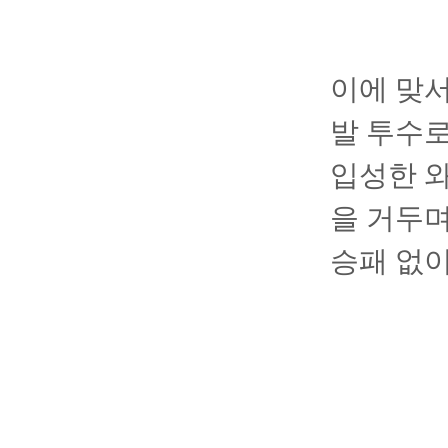
이에 맞서
발 투수로
입성한 와
을 거두며
승패 없이