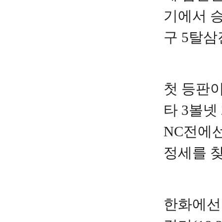
기에서 승
구 5탈삼
첫 등판이
타 3볼넷
NC전에선
정세를 찾
한화에선 