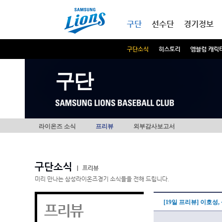
본문내용 바로가기
메인메뉴 바로가기
구단
선수단
경기정보
구단소식
히스토리
엠블럼 캐릭
구단
라이온즈 소식
프리뷰
외부감사보고서
구단소식
|
프리뷰
미리 만나는 삼성라이온즈경기 소식들을 전해 드립니다.
[19일 프리뷰] 이호성
프리뷰