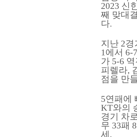
2023 
째 맞대결
다.
지난 2경
1에서 6
가 5-6
피렐라, 
점을 만
5연패에 
KT와의 
경기 차로
무 33패
세.