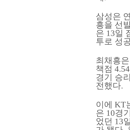
삼성은 연
흥을 선발
은 13일
투로 성
최채흥은 
책점 4.
경기 승리
전했다.
이에 KT
은 10경
었던 13
가 됐다.