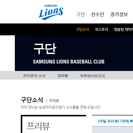
본문내용 바로가기
메인메뉴 바로가기
구단
선수단
경기정보
구단소식
히스토리
엠블럼 캐릭
구단
라이온즈 소식
프리뷰
외부감사보고서
구단소식
|
프리뷰
미리 만나는 삼성라이온즈경기 소식들을 전해 드립니다.
[18일 프리뷰] 5연패
프리뷰