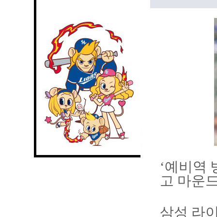
‘예비역 
고 마운드
삼성 라