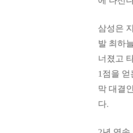
에 나선다
삼성은 지
발 최하늘
너졌고 타
1점을 얻
막 대결인
다.
2년 연속