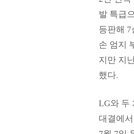
발 특급으
등판해 7
손 엄지 
지만 지난
했다.
LG와 두
대결에서 
7월 7일