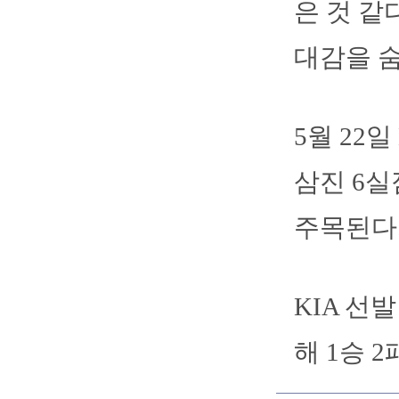
은 것 같
대감을 
5월 22일
삼진 6실
주목된다
KIA 선
해 1승 2