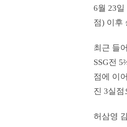
6월 23
점) 이후
최근 들어
SSG전 
점에 이어
진 3실점
허삼영 감