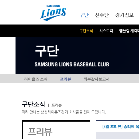
본문내용 바로가기
메인메뉴 바로가기
구단
선수단
경기정보
구단소식
히스토리
엠블럼 캐릭
구단
라이온즈 소식
프리뷰
외부감사보고서
구단소식
|
프리뷰
미리 만나는 삼성라이온즈경기 소식들을 전해 드립니다.
[3일 프리뷰] 승리에 
프리뷰