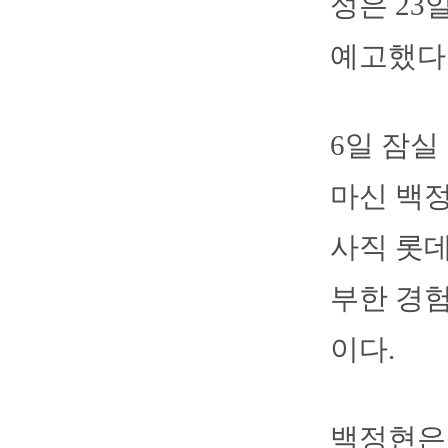
성은 23
예고했다
6일 잠실
마신 백정
사직 롯데
부한 경
이다.
백정현은 