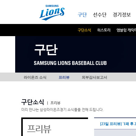
본문내용 바로가기
메인메뉴 바로가기
구단
선수단
경기정보
구단소식
히스토리
엠블럼 캐릭
구단
라이온즈 소식
프리뷰
외부감사보고서
구단소식
|
프리뷰
미리 만나는 삼성라이온즈경기 소식들을 전해 드립니다.
[23일 프리뷰] '1패 후
프리뷰