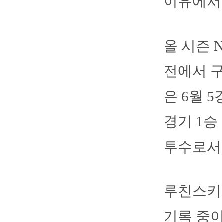
이유에서
올 시즌 
전에서 구
은 6월 5
경기 1승
투수로서 
루친스키는
기록 중이