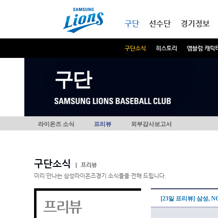
본문내용 바로가기
메인메뉴 바로가기
구단
선수단
경기정보
구단소식
히스토리
엠블럼 캐릭
구단
라이온즈 소식
프리뷰
외부감사보고서
구단소식
|
프리뷰
미리 만나는 삼성라이온즈경기 소식들을 전해 드립니다.
[23일 프리뷰] 삼성, 
프리뷰