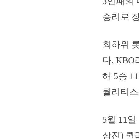
3연패의 
승리로 
최하위 
다. KB
해 5승 1
퀄리티스타
5월 11
삼진) 