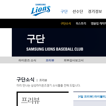
본문내용 바로가기
메인메뉴 바로가기
구단
선수단
경기정보
구단소식
히스토리
엠블럼 캐릭
구단
라이온즈 소식
프리뷰
외부감사보고서
구단소식
|
프리뷰
미리 만나는 삼성라이온즈경기 소식들을 전해 드립니다.
[4일 프리뷰] 라이블리
프리뷰