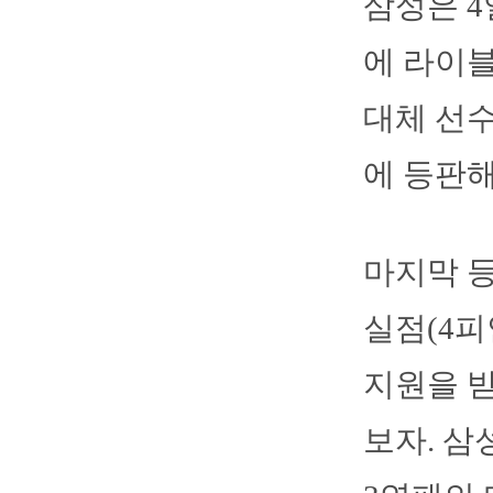
삼성은 
에 라이블
대체 선수
에 등판해 
마지막 등
실점(4피
지원을 받
보자. 삼