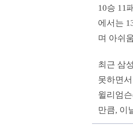
10승 1
에서는 1
며 아쉬움
최근 삼성
못하면서 
윌리엄슨(.
만큼, 이