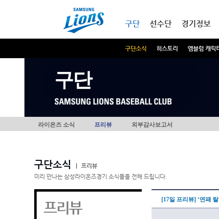
본문내용 바로가기
메인메뉴 바로가기
구단
선수단
경기정보
구단소식
히스토리
엠블럼 캐릭
구단
라이온즈 소식
프리뷰
외부감사보고서
구단소식
|
프리뷰
미리 만나는 삼성라이온즈경기 소식들을 전해 드립니다.
[17일 프리뷰] ‘연패
프리뷰