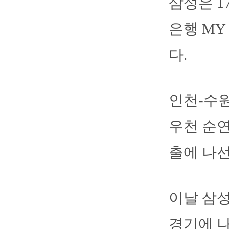
삼성은 1
은행 MY
다.
인천-수원
우천 순연
출에 나선
이날 삼성
경기에 나