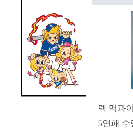
덱 맥과이
5연패 수