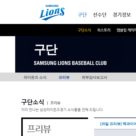
본문내용 바로가기
메인메뉴 바로가기
구단
선수단
경기정보
구단소식
히스토리
엠블럼 캐릭
구단
라이온즈 소식
프리뷰
외부감사보고서
구단소식
|
프리뷰
미리 만나는 삼성라이온즈경기 소식들을 전해 드립니다.
[26일 프리뷰] 맥과이
프리뷰