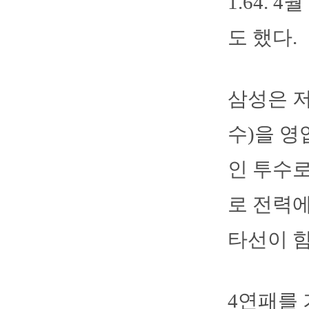
1.64.
도 했다.
삼성은 
수)을 영
인 투수로
로 전력
타선이 힘
4연패를