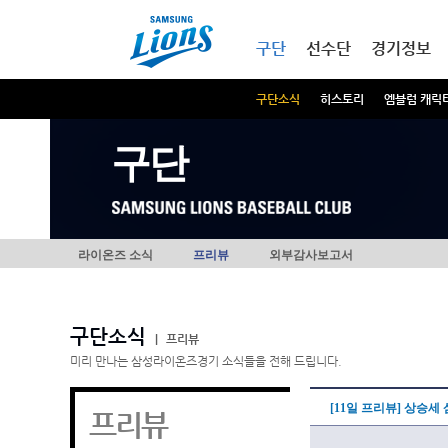
본문내용 바로가기
메인메뉴 바로가기
구단
선수단
경기정보
구단소식
히스토리
엠블럼 캐릭
구단
라이온즈 소식
프리뷰
외부감사보고서
구단소식
|
프리뷰
미리 만나는 삼성라이온즈경기 소식들을 전해 드립니다.
[11일 프리뷰] 상승세
프리뷰