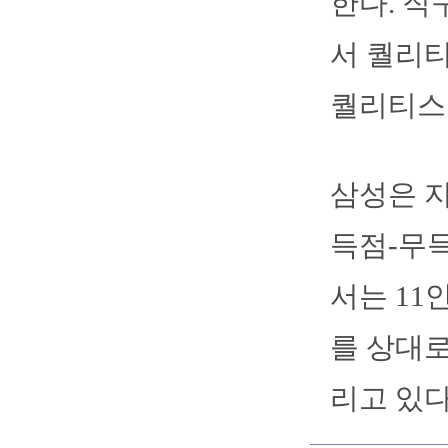
한다. 직
서 퀄리티
퀄리티스
삼성은 지
득점-무득
서는 11
를 상대로
리고 있다