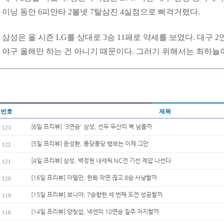
이닝 동안 6피안타 2볼넷 7탈삼진 4실점으로 삐걱거렸다.
삼성은 올 시즌 LG를 상대로 3승 11패로 약세를 보였다. 대구 
야구 올해만 하는 건 아니기 때문이다. 그러기 위해서는 최하늘이
번호
제목
[6일 프리뷰] '3연승' 삼성, 선두 두산의 벽 넘을까
123
[5일 프리뷰] 윤성환, 퐁당퐁당 행보는 이제 그만
122
[4일 프리뷰] 삼성, 백정현 내세워 NC전 기선 제압 나선다
121
[16일 프리뷰] 아델만, 한화 악연 끊고 8승 사냥할까
120
[15일 프리뷰] 보니야, 7승향한 세 번째 도전 성공할까
119
[14일 프리뷰] 양창섭, 넥센의 10연승 질주 저지할까
118