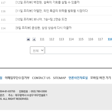
[12일 프리뷰] 백정현, 설욕의 기회를 살릴 수 있을까
117
[11일 프리뷰] 아델만, 외인 특급의 위력을 발휘할 시점이다
116
[10일 프리뷰] 보니야, 7승+팀 2연승 도전
115
[9일 프리뷰] 윤성환, 삼성 상승세 다시 이끌까
114
111
112
113
114
115
116
117
11
침
이메일무단수집거부
CONTACT US
SITEMAP
언론사진자료실
모바일 버전 가기