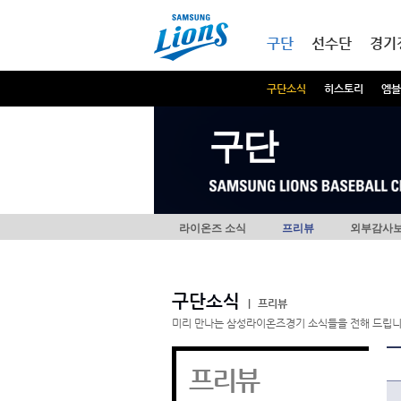
본문내용 바로가기
메인메뉴 바로가기
구단
선수단
경기
구단소식
히스토리
엠블
구단
라이온즈 소식
프리뷰
외부감사
구단소식
|
프리뷰
미리 만나는 삼성라이온즈경기 소식들을 전해 드립니
프리뷰