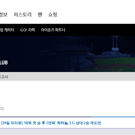
정보
히스토리
팬
쇼핑
럼 캐릭터
GO! 라팍
라이온즈 파트너
보고서
다.
[10일 프리뷰] '데뷔 첫 승 후 2연패' 최하늘, LG 상대 2승 재도전