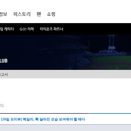
정보
히스토리
팬
쇼핑
럼 캐릭터
GO! 라팍
라이온즈 파트너
보고서
다.
[18일 프리뷰] 헤일리, 확 달라진 모습 보여줘야 할 때다