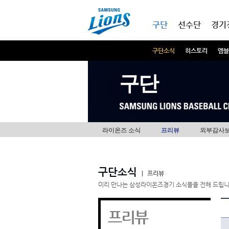
본문내용 바로가기
메인메뉴 바로가기
구단
선수단
경기
구단소식
히스토리
엠블
구단
라이온즈 소식
프리뷰
외부감사
구단소식
|
프리뷰
미리 만나는 삼성라이온즈경기 소식들을 전해 드립니
프리뷰