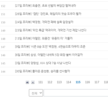
[27일 프리뷰] 최충연, 초보 선발의 부담감 떨쳐내라
152
[26일 프리뷰] '캡틴' 강민호, 헤일리의 첫승 도우미 될까
151
[24일 프리뷰] 백정현, 개막전 패배 설욕 앞장설까
150
[23일 프리뷰] ‘외인 특급’ 맥과이어, 개막전 기선 제압 나선다
149
[13일 프리뷰] 아델만, 최종전 '유종의 미' 거둘까
148
[9일 프리뷰] ‘시즌 8승 도전’ 백정현, 4연승으로 마무리 조준
147
[6일 프리뷰] 삼성, 아델만 내세워 5강 희망 불씨 이어갈까
146
[3일 프리뷰] 양창섭, KIA 상대 7승 사냥 나선다
145
[30일 프리뷰] 돌아온 윤성환, 승리를 선사할까
144
111
112
113
114
115
116
117
11