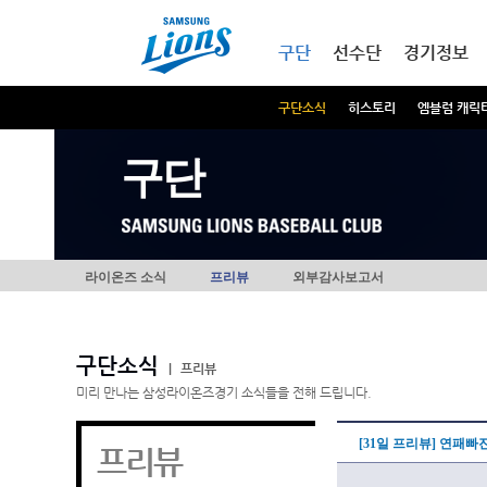
본문내용 바로가기
메인메뉴 바로가기
구단
선수단
경기정보
구단소식
히스토리
엠블럼 캐릭
구단
라이온즈 소식
프리뷰
외부감사보고서
구단소식
|
프리뷰
미리 만나는 삼성라이온즈경기 소식들을 전해 드립니다.
[31일 프리뷰] 연패빠
프리뷰