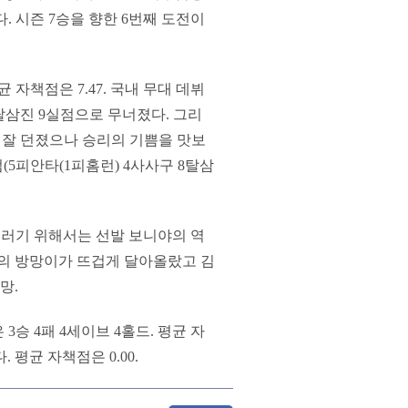
 시즌 7승을 향한 6번째 도전이
 자책점은 7.47. 국내 무대 데뷔
5탈삼진 9실점으로 무너졌다. 그리
으로 잘 던졌으나 승리의 기쁨을 맛보
점(5피안타(1피홈런) 4사사구 8탈삼
 그러기 위해서는 선발 보니야의 역
프의 방망이가 뜨겁게 달아올랐고 김
망.
3승 4패 4세이브 4홀드. 평균 자
 평균 자책점은 0.00.