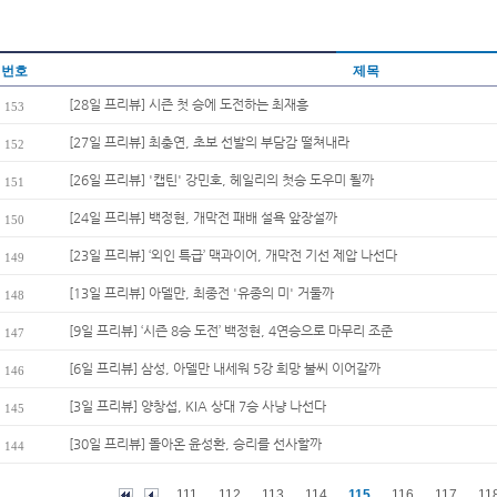
번호
제목
[28일 프리뷰] 시즌 첫 승에 도전하는 최재흥
153
[27일 프리뷰] 최충연, 초보 선발의 부담감 떨쳐내라
152
[26일 프리뷰] '캡틴' 강민호, 헤일리의 첫승 도우미 될까
151
[24일 프리뷰] 백정현, 개막전 패배 설욕 앞장설까
150
[23일 프리뷰] ‘외인 특급’ 맥과이어, 개막전 기선 제압 나선다
149
[13일 프리뷰] 아델만, 최종전 '유종의 미' 거둘까
148
[9일 프리뷰] ‘시즌 8승 도전’ 백정현, 4연승으로 마무리 조준
147
[6일 프리뷰] 삼성, 아델만 내세워 5강 희망 불씨 이어갈까
146
[3일 프리뷰] 양창섭, KIA 상대 7승 사냥 나선다
145
[30일 프리뷰] 돌아온 윤성환, 승리를 선사할까
144
111
112
113
114
115
116
117
11