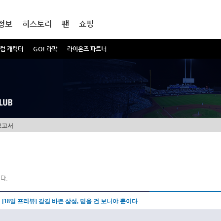
정보
히스토리
팬
쇼핑
럼 캐릭터
GO! 라팍
라이온즈 파트너
보고서
다.
[18일 프리뷰] 갈길 바쁜 삼성, 믿을 건 보니야 뿐이다