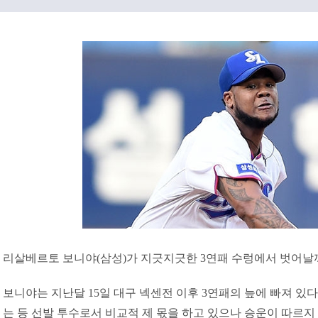
리살베르토 보니야(삼성)가 지긋지긋한 3연패 수렁에서 벗어날
보니야는 지난달 15일 대구 넥센전 이후 3연패의 늪에 빠져 있
는 등 선발 투수로서 비교적 제 몫을 하고 있으나 승운이 따르지