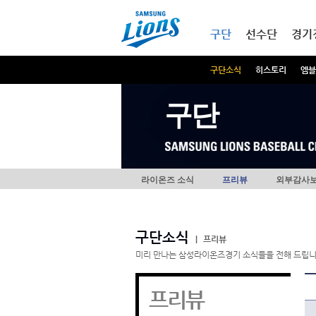
본문내용 바로가기
메인메뉴 바로가기
구단
선수단
경기
구단소식
히스토리
엠블
구단
라이온즈 소식
프리뷰
외부감사
구단소식
|
프리뷰
미리 만나는 삼성라이온즈경기 소식들을 전해 드립니
프리뷰