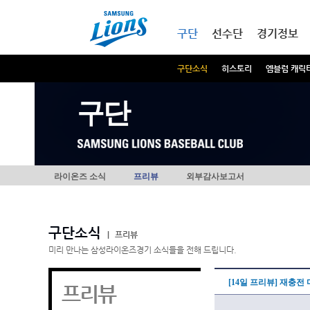
본문내용 바로가기
메인메뉴 바로가기
구단
선수단
경기정보
구단소식
히스토리
엠블럼 캐릭
구단
라이온즈 소식
프리뷰
외부감사보고서
구단소식
|
프리뷰
미리 만나는 삼성라이온즈경기 소식들을 전해 드립니다.
[14일 프리뷰] 재충전
프리뷰