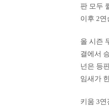
판 모두 
이후 2연
올 시즌 
결에서 승
넌은 등판
임새가 한
키움 3연