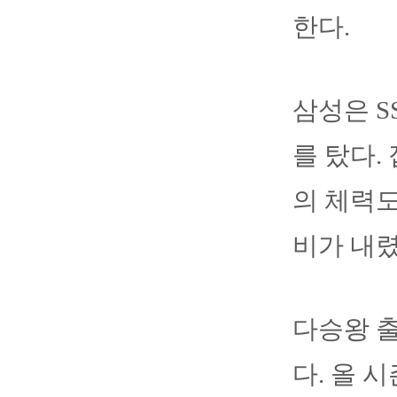
한다.
삼성은 S
를 탔다.
의 체력도
비가 내렸
다승왕 
다. 올 시