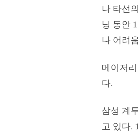
나 타선의
닝 동안 
나 어려움
메이저리
다.
삼성 계투
고 있다.