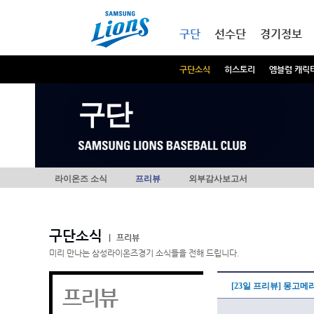
본문내용 바로가기
메인메뉴 바로가기
구단
선수단
경기정보
구단소식
히스토리
엠블럼 캐릭
구단
라이온즈 소식
프리뷰
외부감사보고서
구단소식
|
프리뷰
미리 만나는 삼성라이온즈경기 소식들을 전해 드립니다.
[23일 프리뷰] 몽고메
프리뷰