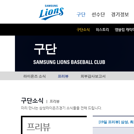
본문내용 바로가기
메인메뉴 바로가기
구단
선수단
경기정보
구단소식
히스토리
엠블럼 캐릭
구단
라이온즈 소식
프리뷰
외부감사보고서
구단소식
|
프리뷰
미리 만나는 삼성라이온즈경기 소식들을 전해 드립니다.
[19일 프리뷰] 삼성,
프리뷰