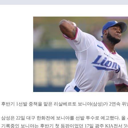
후반기 1선발 중책을 맡은 리살베르토 보니야(삼성)가 2연속 
삼성은 22일 대구 한화전에 보니야를 선발 투수로 예고했다. 올 시즌
기록중인 보니야는 후반기 첫 등판이었던 17일 광주 KIA전서 5⅓