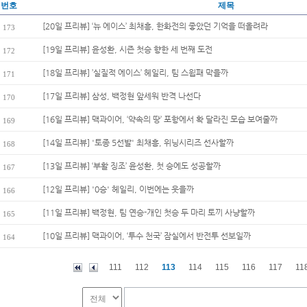
번호
제목
[20일 프리뷰] ‘뉴 에이스’ 최채흥, 한화전의 좋았던 기억을 떠올려라
173
[19일 프리뷰] 윤성환, 시즌 첫승 향한 세 번째 도전
172
[18일 프리뷰] ’실질적 에이스’ 헤일리, 팀 스윕패 막을까
171
[17일 프리뷰] 삼성, 백정현 앞세워 반격 나선다
170
[16일 프리뷰] 맥과이어, ‘약속의 땅’ 포항에서 확 달라진 모습 보여줄까
169
[14일 프리뷰] '토종 5선발' 최채흥, 위닝시리즈 선사할까
168
[13일 프리뷰] ‘부활 징조’ 윤성환, 첫 승에도 성공할까
167
[12일 프리뷰] '0승' 헤일리, 이번에는 웃을까
166
[11일 프리뷰] 백정현, 팀 연승-개인 첫승 두 마리 토끼 사냥할까
165
[10일 프리뷰] 맥과이어, ‘투수 천국’ 잠실에서 반전투 선보일까
164
111
112
113
114
115
116
117
11