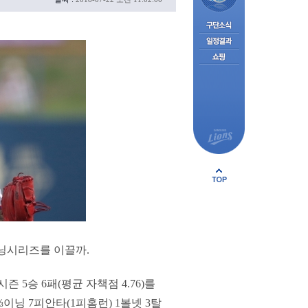
위닝시리즈를 이끌까.
 5승 6패(평균 자책점 4.76)를
이닝 7피안타(1피홈런) 1볼넷 3탈