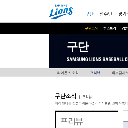
본문내용 바로가기
메인메뉴 바로가기
구단
선수단
경기
구단소식
히스토리
엠블
구단
라이온즈 소식
프리뷰
외부감사
구단소식
|
프리뷰
미리 만나는 삼성라이온즈경기 소식들을 전해 드립니
프리뷰