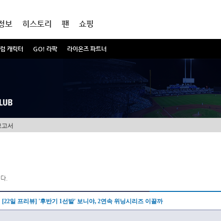
정보
히스토리
팬
쇼핑
럼 캐릭터
GO! 라팍
라이온즈 파트너
보고서
다.
[22일 프리뷰] '후반기 1선발' 보니야, 2연속 위닝시리즈 이끌까