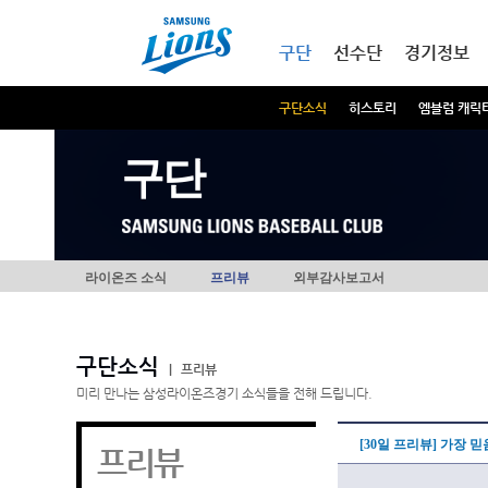
본문내용 바로가기
메인메뉴 바로가기
구단
선수단
경기정보
구단소식
히스토리
엠블럼 캐릭
구단
라이온즈 소식
프리뷰
외부감사보고서
구단소식
|
프리뷰
미리 만나는 삼성라이온즈경기 소식들을 전해 드립니다.
[30일 프리뷰] 가장 믿
프리뷰