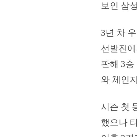
보인 삼성
3년 차 
선발진에서
판해 3승
와 체인지
시즌 첫 
했으나 타