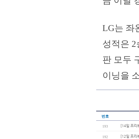
큼 이날 
LG는 좌
성적은 2승
판 모두 
이닝을 소
번호
[14일 프리
193
[12일 프리
192