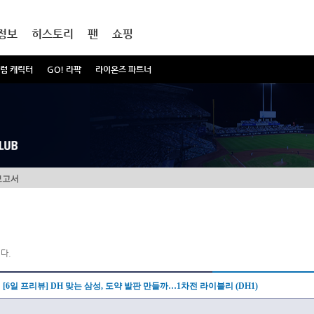
정보
히스토리
팬
쇼핑
럼 캐릭터
GO! 라팍
라이온즈 파트너
보고서
다.
[6일 프리뷰] DH 맞는 삼성, 도약 발판 만들까…1차전 라이블리 (DH1)