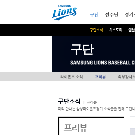
본문내용 바로가기
메인메뉴 바로가기
구단
선수단
경기
구단소식
히스토리
엠블
구단
라이온즈 소식
프리뷰
외부감사
구단소식
|
프리뷰
미리 만나는 삼성라이온즈경기 소식들을 전해 드립니
프리뷰