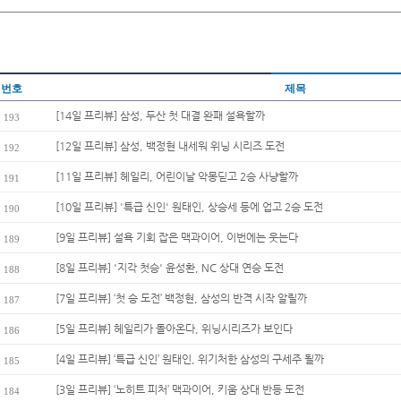
번호
제목
[14일 프리뷰] 삼성, 두산 첫 대결 완패 설욕할까
193
[12일 프리뷰] 삼성, 백정현 내세워 위닝 시리즈 도전
192
[11일 프리뷰] 헤일리, 어린이날 악몽딛고 2승 사냥할까
191
[10일 프리뷰] '특급 신인' 원태인, 상승세 등에 업고 2승 도전
190
[9일 프리뷰] 설욕 기회 잡은 맥과이어, 이번에는 웃는다
189
[8일 프리뷰] '지각 첫승' 윤성환, NC 상대 연승 도전
188
[7일 프리뷰] ‘첫 승 도전’ 백정현, 삼성의 반격 시작 알릴까
187
[5일 프리뷰] 헤일리가 돌아온다, 위닝시리즈가 보인다
186
[4일 프리뷰] ‘특급 신인’ 원태인, 위기처한 삼성의 구세주 될까
185
[3일 프리뷰] ‘노히트 피처’ 맥과이어, 키움 상대 반등 도전
184