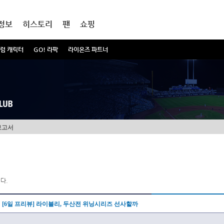
정보
히스토리
팬
쇼핑
럼 캐릭터
GO! 라팍
라이온즈 파트너
보고서
다.
[6일 프리뷰] 라이블리, 두산전 위닝시리즈 선사할까