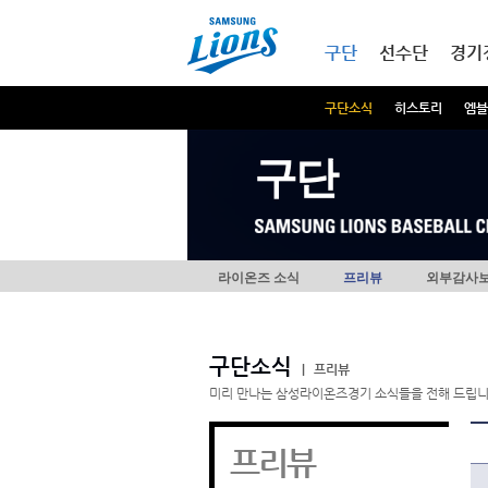
본문내용 바로가기
메인메뉴 바로가기
구단
선수단
경기
구단소식
히스토리
엠블
구단
라이온즈 소식
프리뷰
외부감사
구단소식
|
프리뷰
미리 만나는 삼성라이온즈경기 소식들을 전해 드립니
프리뷰