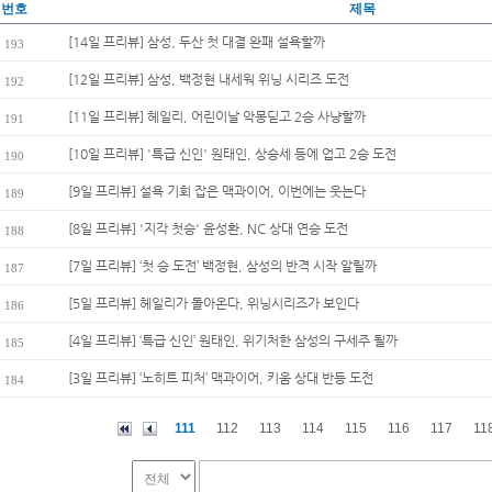
번호
제목
[14일 프리뷰] 삼성, 두산 첫 대결 완패 설욕할까
193
[12일 프리뷰] 삼성, 백정현 내세워 위닝 시리즈 도전
192
[11일 프리뷰] 헤일리, 어린이날 악몽딛고 2승 사냥할까
191
[10일 프리뷰] '특급 신인' 원태인, 상승세 등에 업고 2승 도전
190
[9일 프리뷰] 설욕 기회 잡은 맥과이어, 이번에는 웃는다
189
[8일 프리뷰] '지각 첫승' 윤성환, NC 상대 연승 도전
188
[7일 프리뷰] ‘첫 승 도전’ 백정현, 삼성의 반격 시작 알릴까
187
[5일 프리뷰] 헤일리가 돌아온다, 위닝시리즈가 보인다
186
[4일 프리뷰] ‘특급 신인’ 원태인, 위기처한 삼성의 구세주 될까
185
[3일 프리뷰] ‘노히트 피처’ 맥과이어, 키움 상대 반등 도전
184
111
112
113
114
115
116
117
11