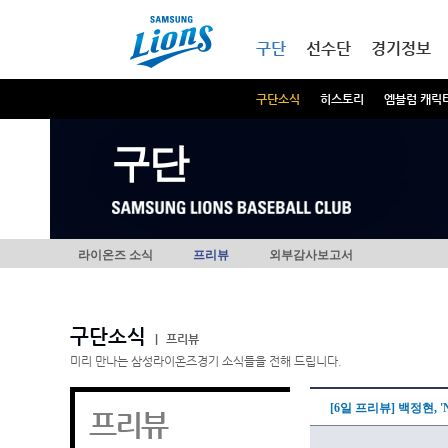
본문내용 바로가기
메인메뉴 바로가기
구단
선수단
경기정보
구단소식
히스토리
엠블럼 캐릭
구단
라이온즈 소식
프리뷰
외부감사보고서
구단소식
|
프리뷰
미리 만나는 삼성라이온즈경기 소식들을 전해 드립니다.
[6일 프리뷰] 백정현, 
프리뷰