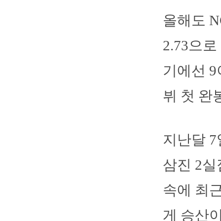
올해도 N
2.73으
기에선 9
뷔 첫 완
지난달 7
삼진 2실
속에 최
게 승산이