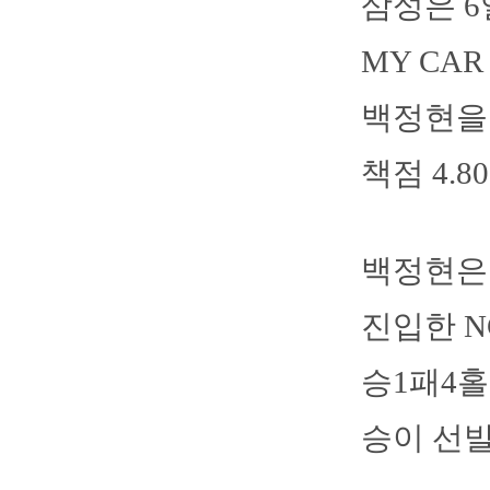
삼성은 6
MY CA
백정현을 
책점 4.8
백정현은 
진입한 N
승1패4홀
승이 선