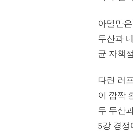
아델만은 
두산과 네
균 자책점은
다린 러
이 깜짝 
두 두산
5강 경쟁