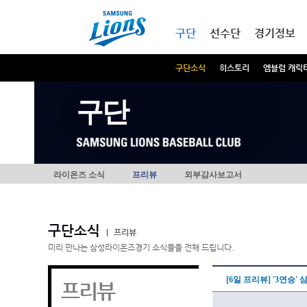
본문내용 바로가기
메인메뉴 바로가기
구단
선수단
경기정보
구단소식
히스토리
엠블럼 캐릭
구단
라이온즈 소식
프리뷰
외부감사보고서
구단소식
|
프리뷰
미리 만나는 삼성라이온즈경기 소식들을 전해 드립니다.
[6일 프리뷰] '3연승'
프리뷰