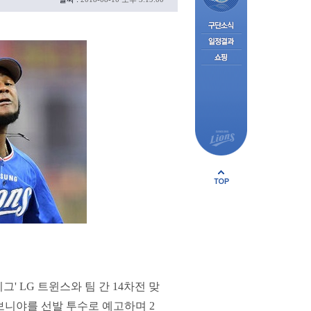
그' LG 트윈스와 팀 간 14차전 맞
 보니야를 선발 투수로 예고하며 2