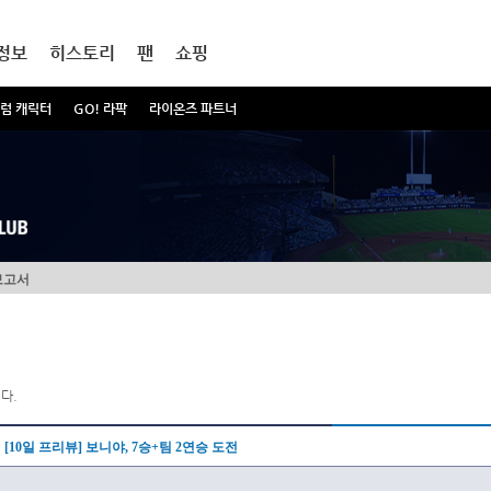
정보
히스토리
팬
쇼핑
럼 캐릭터
GO! 라팍
라이온즈 파트너
보고서
다.
[10일 프리뷰] 보니야, 7승+팀 2연승 도전