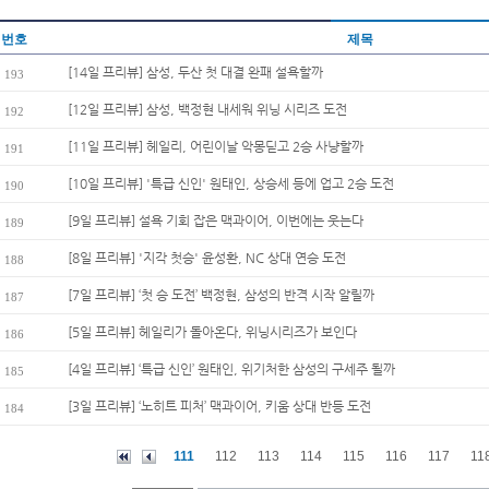
번호
제목
[14일 프리뷰] 삼성, 두산 첫 대결 완패 설욕할까
193
[12일 프리뷰] 삼성, 백정현 내세워 위닝 시리즈 도전
192
[11일 프리뷰] 헤일리, 어린이날 악몽딛고 2승 사냥할까
191
[10일 프리뷰] '특급 신인' 원태인, 상승세 등에 업고 2승 도전
190
[9일 프리뷰] 설욕 기회 잡은 맥과이어, 이번에는 웃는다
189
[8일 프리뷰] '지각 첫승' 윤성환, NC 상대 연승 도전
188
[7일 프리뷰] ‘첫 승 도전’ 백정현, 삼성의 반격 시작 알릴까
187
[5일 프리뷰] 헤일리가 돌아온다, 위닝시리즈가 보인다
186
[4일 프리뷰] ‘특급 신인’ 원태인, 위기처한 삼성의 구세주 될까
185
[3일 프리뷰] ‘노히트 피처’ 맥과이어, 키움 상대 반등 도전
184
111
112
113
114
115
116
117
11