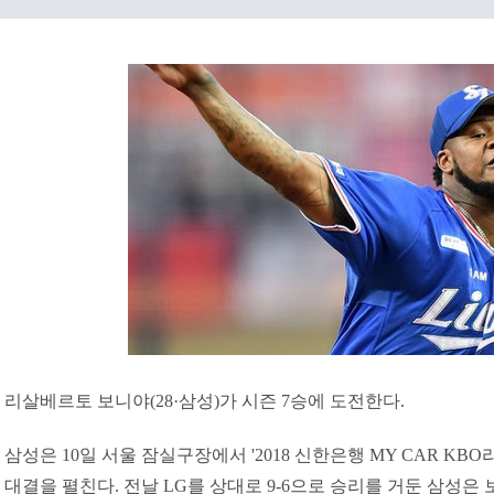
리살베르토 보니야(28·삼성)가 시즌 7승에 도전한다.
삼성은 10일 서울 잠실구장에서 '2018 신한은행 MY CAR KBO리
대결을 펼친다. 전날 LG를 상대로 9-6으로 승리를 거둔 삼성은