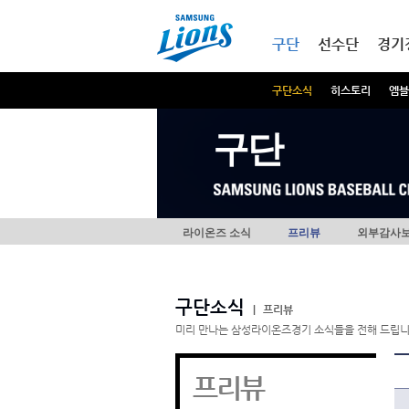
본문내용 바로가기
메인메뉴 바로가기
구단
선수단
경기
구단소식
히스토리
엠블
구단
라이온즈 소식
프리뷰
외부감사
구단소식
|
프리뷰
미리 만나는 삼성라이온즈경기 소식들을 전해 드립니
프리뷰