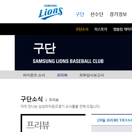
본문내용 바로가기
메인메뉴 바로가기
구단
선수단
경기정보
구단소식
히스토리
엠블럼 캐릭
구단
라이온즈 소식
프리뷰
외부감사보고서
구단소식
|
프리뷰
미리 만나는 삼성라이온즈경기 소식들을 전해 드립니다.
[28일 프리뷰] 'ERA 
프리뷰