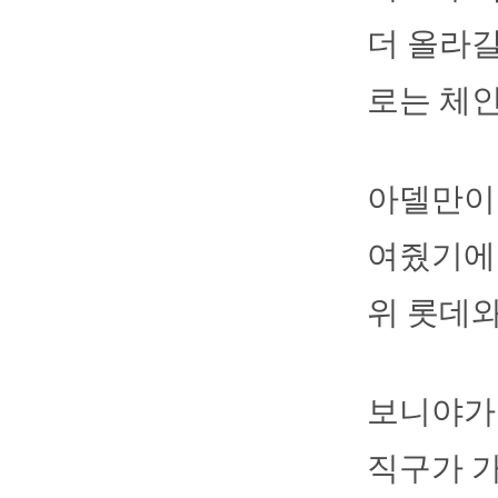
더 올라갈
로는 체인
아델만이 
여줬기에 
위 롯데와
보니야가 
직구가 가