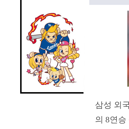
삼성 외국
의 8연승