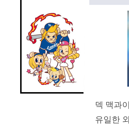
덱 맥과이
유일한 외