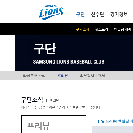
본문내용 바로가기
메인메뉴 바로가기
구단
선수단
경기정보
구단소식
히스토리
엠블럼 캐릭
구단
라이온즈 소식
프리뷰
외부감사보고서
구단소식
|
프리뷰
미리 만나는 삼성라이온즈경기 소식들을 전해 드립니다.
[1일 프리뷰] 책임감
프리뷰