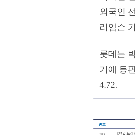
외국인 선
리엄슨 가
롯데는 박
기에 등판
4.72.
번호
[25일 프리
203