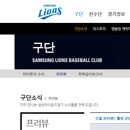
본문내용 바로가기
메인메뉴 바로가기
구단
선수단
경기정보
구단소식
히스토리
엠블럼 캐릭
구단
라이온즈 소식
프리뷰
외부감사보고서
구단소식
|
프리뷰
미리 만나는 삼성라이온즈경기 소식들을 전해 드립니다.
[1일 프리뷰] ‘홈런 
프리뷰