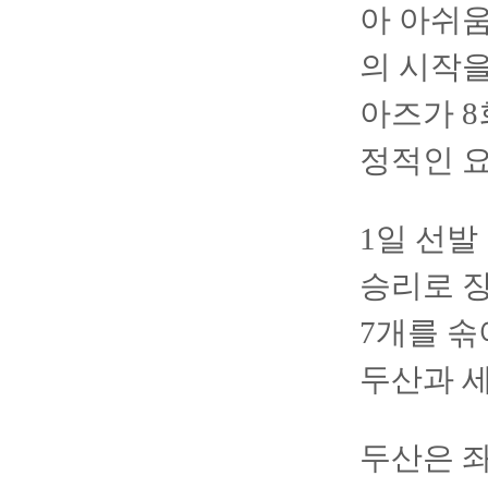
아 아쉬움
의 시작을
아즈가 8
정적인 
1일 선발
승리로 장
7개를 솎
두산과 세
두산은 좌