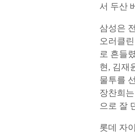
서 두산 
삼성은 전
오러클린이
로 흔들렸
현, 김재
물투를 선
장찬희는
으로 잘 
롯데 자