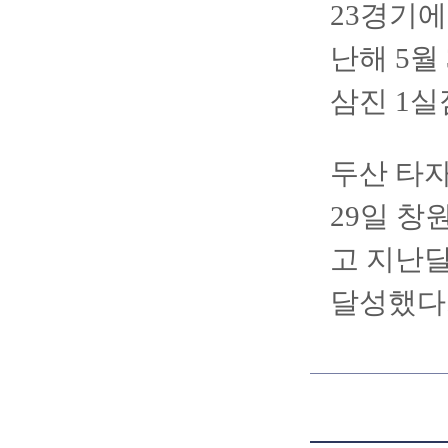
23경기에
난해 5월
삼진 1실
두산 타자
29일 창
고 지난달
달성했다