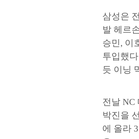
삼성은 전
발 헤르손
승민, 이
투입했다.
듯 이닝 
전날 NC
박진을 선
에 올라 