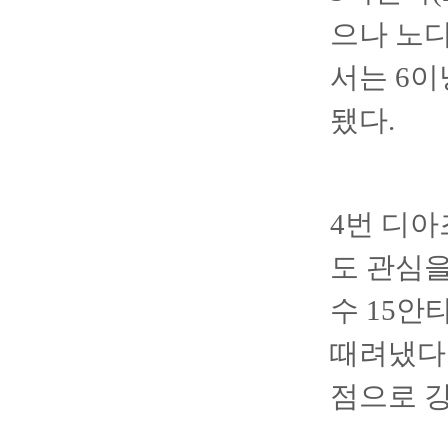
으나 노디
서는 6이
됐다.
4번 디아
도 관심을
수 15안
때려냈다.
점으로 강