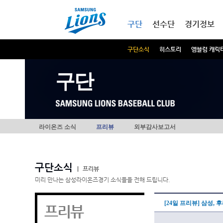
본문내용 바로가기
메인메뉴 바로가기
구단
선수단
경기정보
구단소식
히스토리
엠블럼 캐릭
구단
라이온즈 소식
프리뷰
외부감사보고서
구단소식
|
프리뷰
미리 만나는 삼성라이온즈경기 소식들을 전해 드립니다.
[24일 프리뷰] 삼성,
프리뷰