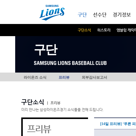
본문내용 바로가기
메인메뉴 바로가기
구단
선수단
경기정보
구단소식
히스토리
엠블럼 캐릭
구단
라이온즈 소식
프리뷰
외부감사보고서
구단소식
|
프리뷰
미리 만나는 삼성라이온즈경기 소식들을 전해 드립니다.
[14일 프리뷰] ‘푸른
프리뷰