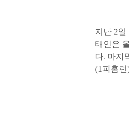
지난 2일
태인은 올
다. 마지
(1피홈런