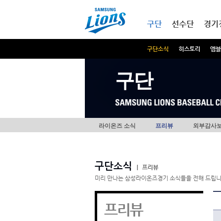
본문내용 바로가기
메인메뉴 바로가기
구단
선수단
경기
구단소식
히스토리
엠블
구단
라이온즈 소식
프리뷰
외부감사
구단소식
|
프리뷰
미리 만나는 삼성라이온즈경기 소식들을 전해 드립니
프리뷰