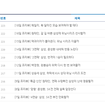
번호
제목
[18일 프리뷰] 헤일리, 확 달라진 모습 보여줘야 할 때다
223
[16일 프리뷰] 원태인, 갈 길 바쁜 삼성에 위닝시리즈 선사할까
222
[15일 프리뷰] 맥과이어가 돌아온다, 위닝 시리즈 이끌까
221
[14일 프리뷰] '3연패' 삼성, 윤성환 내세워 반등 노린다
220
[13일 프리뷰] '2연패' 삼성, 반격의 1승이 필요하다
219
[12일 프리뷰] 백정현, 완봉승의 위력 다시 한 번 보여줄까
218
[11일 프리뷰] 상승세 삼성, 하락세 KIA 상대 위닝 시리즈 도전
217
[9일 프리뷰] ‘특급 신인’ 원태인, 연패 수렁빠진 삼성의 난세 영웅될까
216
[8일 프리뷰] '맏형' 윤성환, SK전 전패 설욕 앞장선다
215
[7일 프리뷰] '4연승' 삼성, SK전 부진 만회할까
214