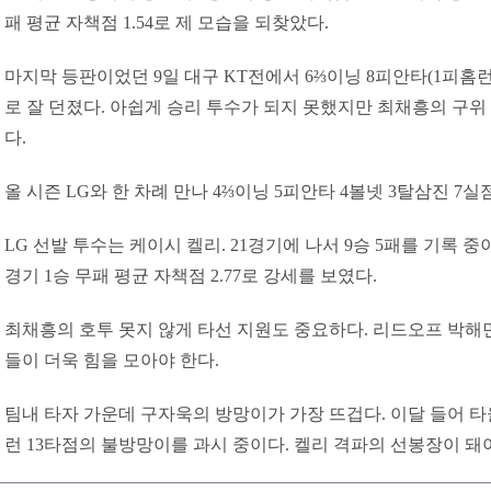
패 평균 자책점 1.54로 제 모습을 되찾았다.
마지막 등판이었던 9일 대구 KT전에서 6⅔이닝 8피안타(1피홈런)
로 잘 던졌다. 아쉽게 승리 투수가 되지 못했지만 최채흥의 구위
다.
올 시즌 LG와 한 차례 만나 4⅔이닝 5피안타 4볼넷 3탈삼진 7
LG 선발 투수는 케이시 켈리. 21경기에 나서 9승 5패를 기록 중이다
경기 1승 무패 평균 자책점 2.77로 강세를 보였다.
최채흥의 호투 못지 않게 타선 지원도 중요하다. 리드오프 박해
들이 더욱 힘을 모아야 한다.
팀내 타자 가운데 구자욱의 방망이가 가장 뜨겁다. 이달 들어 타율 
런 13타점의 불방망이를 과시 중이다. 켈리 격파의 선봉장이 돼야