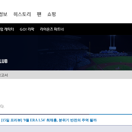
정보
히스토리
팬
쇼핑
럼 캐릭터
GO! 라팍
라이온즈 파트너
보고서
다.
[15일 프리뷰] '9월 ERA 1.54' 최채흥, 분위기 반전의 주역 될까