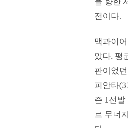
을 향한 
전이다.
맥과이어는
았다. 평
판이었던 
피안타(3
즌 1선발
르 무너