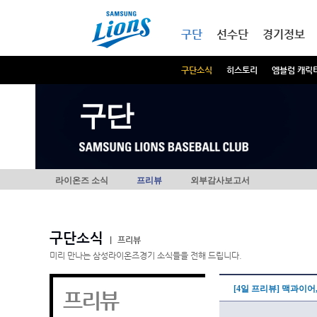
본문내용 바로가기
메인메뉴 바로가기
구단
선수단
경기정보
구단소식
히스토리
엠블럼 캐릭
구단
라이온즈 소식
프리뷰
외부감사보고서
구단소식
|
프리뷰
미리 만나는 삼성라이온즈경기 소식들을 전해 드립니다.
[4일 프리뷰] 맥과이어
프리뷰