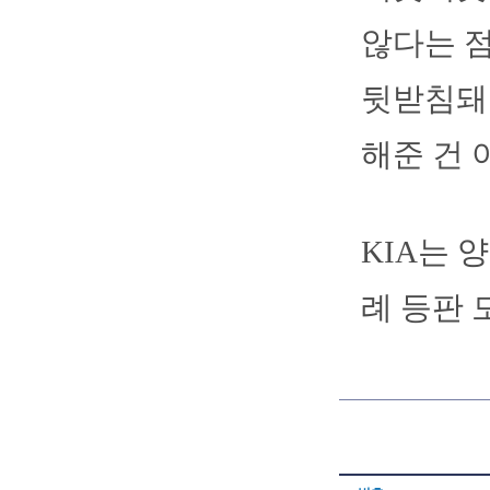
않다는 점
뒷받침돼야
해준 건 
KIA는 
례 등판 