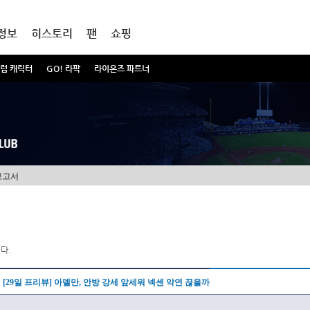
정보
히스토리
팬
쇼핑
럼 캐릭터
GO! 라팍
라이온즈 파트너
보고서
다.
[29일 프리뷰] 아델만, 안방 강세 앞세워 넥센 악연 끊을까