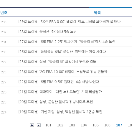
번호
제목
[29일 프리뷰] 'SK전 ERA 0.00' 헤일리, 아트 피칭을 보여줘야 할 때다
233
[28일 프리뷰] 윤성환, SK 상대 5승 도전
232
[27일 프리뷰] '6월 ERA 2.25' 맥과이어, '약속의 땅'에서 4승 도전
231
[26일 프리뷰] '퐁당퐁당 행보' 윤성환, 이번에는 이길 차례다
230
[25일 프리뷰] 삼성, '약속의 땅' 포항에서 두산과 격돌
229
[23일 프리뷰] ‘2G ERA 10.00’ 헤일리, 부활투로 위닝 만들까
228
[22일 프리뷰] '6월 ERA 0.56' 원태인, 4승 사냥 나선다
227
[21일 프리뷰] 맥과이어, '대전 노히트노런' 기억 되살릴까
226
[20일 프리뷰] 삼성, 윤성환 앞세워 위닝시리즈 도전
225
[19일 프리뷰] '기선 제압' 삼성, 백정현 앞세워 2연승 도전
224
101
102
103
104
105
106
107
10