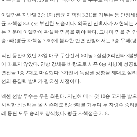
아델만은 지난달 2승 1패(평균 자책점 3.21)를 거두는 등 안정세
균 자책점 8.35)로 부진한 모습이다. 외국인 잔혹사가 재현되는
는 가운데 아델만이 확실한 믿음을 줘야 한다. 그나마 믿을 건 안
승 6패(평균 자책점 7.90)에 불과한 반면 안방에서는 3승 무패(평
직전 등판이었던 23일 대구 두산전서 6이닝 2실점(8피안타 3볼
이 따르지 않았다. 안방 강세를 바탕으로 시즌 6승 사냥에 성공할
연전을 1승 2패로 마감했다. 3차전서 득점권 상황을 제대로 살리
선의 응집력 발휘가 필요한 시점이다.
넥센 선발 투수는 우완 최원태. 지난해 데뷔 첫 10승 고지를 
시작한 최원태는 올 시즌에도 8승 6패를 거두며 두 자릿수 승리
례 등판 모두 승리로 장식했다. 평균 자책점은 3.18.