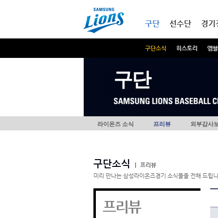
본문내용 바로가기
메인메뉴 바로가기
구단
선수단
경기
구단소식
히스토리
엠블
구단
라이온즈 소식
프리뷰
외부감사
구단소식
|
프리뷰
미리 만나는 삼성라이온즈경기 소식들을 전해 드립니
프리뷰