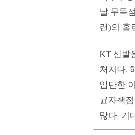
날 무득점
런)의 홈
KT 선발
처지다. 
입단한 이
균자책점 
많다. 기