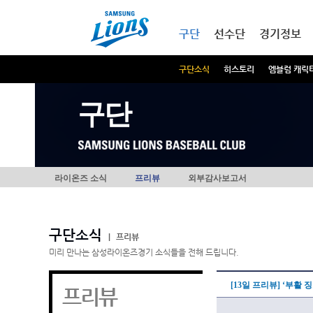
본문내용 바로가기
메인메뉴 바로가기
구단
선수단
경기정보
구단소식
히스토리
엠블럼 캐릭
구단
라이온즈 소식
프리뷰
외부감사보고서
구단소식
|
프리뷰
미리 만나는 삼성라이온즈경기 소식들을 전해 드립니다.
[13일 프리뷰] ‘부활
프리뷰