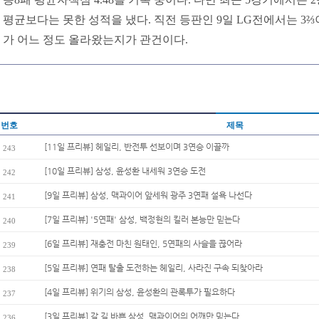
평균보다는 못한 성적을 냈다. 직전 등판인 9일 LG전에서는 3⅔
가 어느 정도 올라왔는지가 관건이다.
번호
제목
[11일 프리뷰] 헤일리, 반전투 선보이며 3연승 이끌까
243
[10일 프리뷰] 삼성, 윤성환 내세워 3연승 도전
242
[9일 프리뷰] 삼성, 맥과이어 앞세워 광주 3연패 설욕 나선다
241
[7일 프리뷰] '5연패' 삼성, 백정현의 킬러 본능만 믿는다
240
[6일 프리뷰] 재충전 마친 원태인, 5연패의 사슬을 끊어라
239
[5일 프리뷰] 연패 탈출 도전하는 헤일리, 사라진 구속 되찾아라
238
[4일 프리뷰] 위기의 삼성, 윤성환의 관록투가 필요하다
237
[3일 프리뷰] 갈 길 바쁜 삼성, 맥과이어의 어깨만 믿는다
236