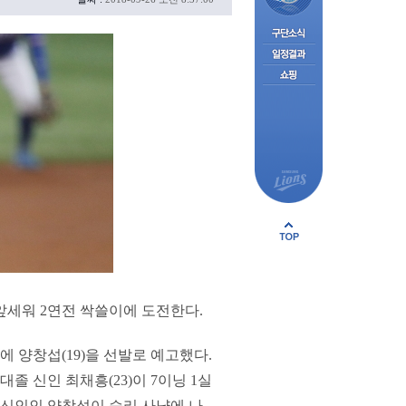
앞세워 2연전 싹쓸이에 도전한다.
 양창섭(19)을 선발로 예고했다.
대졸 신인 최채흥(23)이 7이닝 1실
 신인인 양창섭이 승리 사냥에 나