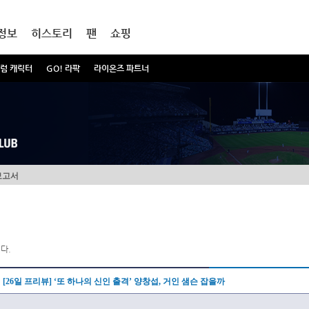
정보
히스토리
팬
쇼핑
럼 캐릭터
GO! 라팍
라이온즈 파트너
보고서
다.
[26일 프리뷰] ‘또 하나의 신인 출격’ 양창섭, 거인 샘슨 잡을까