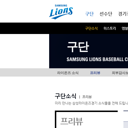
본문내용 바로가기
메인메뉴 바로가기
구단
선수단
경기
구단소식
히스토리
엠블
구단
라이온즈 소식
프리뷰
외부감사
구단소식
|
프리뷰
미리 만나는 삼성라이온즈경기 소식들을 전해 드립니
프리뷰