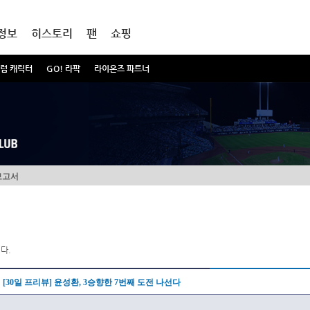
정보
히스토리
팬
쇼핑
럼 캐릭터
GO! 라팍
라이온즈 파트너
보고서
다.
[30일 프리뷰] 윤성환, 3승향한 7번째 도전 나선다