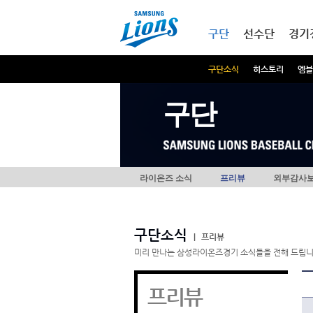
본문내용 바로가기
메인메뉴 바로가기
구단
선수단
경기
구단소식
히스토리
엠블
구단
라이온즈 소식
프리뷰
외부감사
구단소식
|
프리뷰
미리 만나는 삼성라이온즈경기 소식들을 전해 드립니
프리뷰