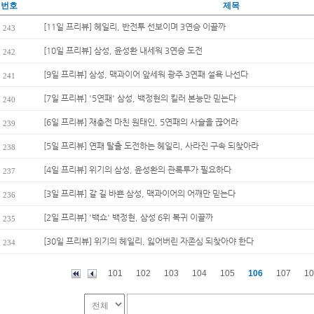
번호
제목
[11일 프리뷰] 헤일리, 반전투 선보이며 3연승 이끌까
243
[10일 프리뷰] 삼성, 윤성환 내세워 3연승 도전
242
[9일 프리뷰] 삼성, 맥과이어 앞세워 광주 3연패 설욕 나선다
241
[7일 프리뷰] '5연패' 삼성, 백정현의 킬러 본능만 믿는다
240
[6일 프리뷰] 재충전 마친 원태인, 5연패의 사슬을 끊어라
239
[5일 프리뷰] 연패 탈출 도전하는 헤일리, 사라진 구속 되찾아라
238
[4일 프리뷰] 위기의 삼성, 윤성환의 관록투가 필요하다
237
[3일 프리뷰] 갈 길 바쁜 삼성, 맥과이어의 어깨만 믿는다
236
[2일 프리뷰] '백쇼' 백정현, 삼성 6위 복귀 이끌까
235
[30일 프리뷰] 위기의 헤일리, 잃어버린 자존심 되찾아야 한다
234
101
102
103
104
105
106
107
10