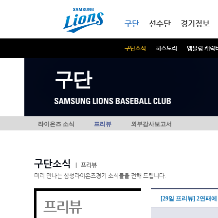
본문내용 바로가기
메인메뉴 바로가기
구단
선수단
경기정보
구단소식
히스토리
엠블럼 캐릭
구단
라이온즈 소식
프리뷰
외부감사보고서
구단소식
|
프리뷰
미리 만나는 삼성라이온즈경기 소식들을 전해 드립니다.
[29일 프리뷰] 2연패
프리뷰