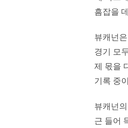
흠잡을 데
뷰캐넌은 
경기 모
제 몫을 
기록 중이다
뷰캐넌의 
근 들어 