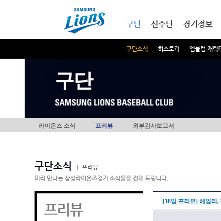
본문내용 바로가기
메인메뉴 바로가기
구단
선수단
경기정보
구단소식
히스토리
엠블럼 캐릭
구단
라이온즈 소식
프리뷰
외부감사보고서
구단소식
|
프리뷰
미리 만나는 삼성라이온즈경기 소식들을 전해 드립니다.
[18일 프리뷰] 헤일리
프리뷰