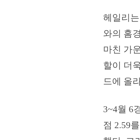
헤일리는
와의 홈경
마친 가운
할이 더욱
드에 올라
3~4월 
점 2.5