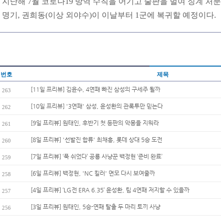
지난해 7월 코로나19 방역 수칙을 어기고 술판을 벌여 징계 처분
명기, 권희동(이상 외야수)이 이날부터 1군에 복귀할 예정이다.
번호
제목
[11일 프리뷰] 김윤수, 4연패 빠진 삼성의 구세주 될까
263
[10일 프리뷰] '3연패' 삼성, 윤성환의 관록투만 믿는다
262
[9일 프리뷰] 원태인, 후반기 첫 등판의 악몽을 지워라
261
[8일 프리뷰] '선발진 합류' 최채흥, 롯데 상대 5승 도전
260
[7일 프리뷰] ‘푹 쉬었다’ 공룡 사냥꾼 백정현 ‘준비 완료’
259
[6일 프리뷰] 백정현, 'NC 킬러' 면모 다시 보여줄까
258
[4일 프리뷰] ‘LG전 ERA 6.35’ 윤성환, 팀 4연패 저지할 수 있을까
257
[3일 프리뷰] 원태인, 5승-연패 탈출 두 마리 토끼 사냥
256