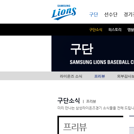
본문내용 바로가기
메인메뉴 바로가기
구단
선수단
경기
구단소식
히스토리
엠블
구단
라이온즈 소식
프리뷰
외부감사
구단소식
|
프리뷰
미리 만나는 삼성라이온즈경기 소식들을 전해 드립니
프리뷰