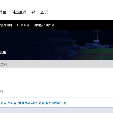
정보
히스토리
팬
쇼핑
럼 캐릭터
GO! 라팍
라이온즈 파트너
보고서
다.
[4일 프리뷰] 백정현의 시즌 첫 승 향한 5번째 도전