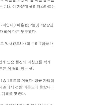
 7.13. 이 가운데 퀄리티스타트는
7피안타(1피홈런) 2볼넷 3탈삼진
기대하게 만든 투구였다.
-1로 앞서갔으나 8회 무려 7점을 내
아쉽게 연승 행진의 마침표를 찍게
든 게 달려 있는 셈.
 1승 1홀드를 거뒀다. 평균 자책점
 대결에서 선발 마운드에 올랐다. 5
는 기쁨을 맛봤다.