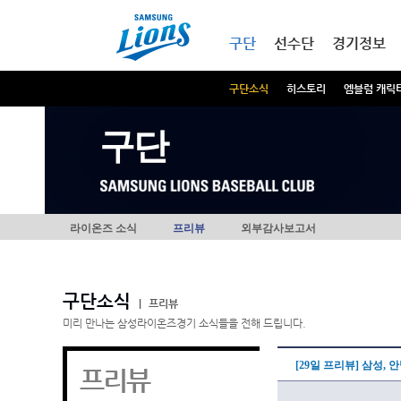
본문내용 바로가기
메인메뉴 바로가기
구단
선수단
경기정보
구단소식
히스토리
엠블럼 캐릭
구단
라이온즈 소식
프리뷰
외부감사보고서
구단소식
|
프리뷰
미리 만나는 삼성라이온즈경기 소식들을 전해 드립니다.
[29일 프리뷰] 삼성,
프리뷰