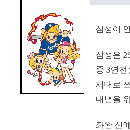
삼성이 안
삼성은 
중 3연전
제대로 쓰
내년을 위
좌완 신예