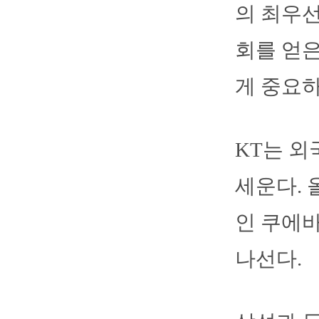
의 최우선
회를 얻
게 중요하
KT는 외
세운다. 올
인 쿠에바
나선다.