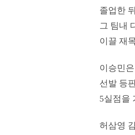
졸업한 뒤
그 팀내 
이끌 재목
이승민은 
선발 등판
5실점을 
허삼영 감