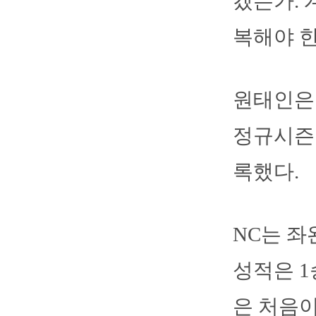
겠는가. 
복해야 한
원태인은 
정규시즌
록했다.
NC는 좌
성적은 1승
은 처음이