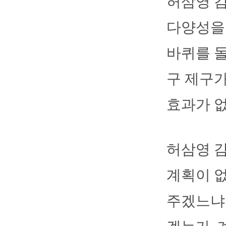
허삼영 감
다양성을 
바퀴를 돌
구 제구
효과가 없
허삼영 
계획이 없
주겠느냐.