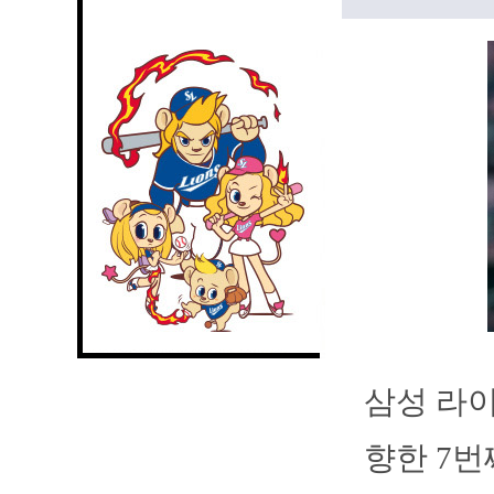
삼성 라
향한 7번