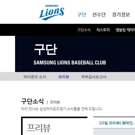
본문내용 바로가기
메인메뉴 바로가기
구단
선수단
경기정보
구단소식
히스토리
엠블럼 캐릭
구단
라이온즈 소식
프리뷰
외부감사보고서
구단소식
|
프리뷰
미리 만나는 삼성라이온즈경기 소식들을 전해 드립니다.
[22일 프리뷰] 원태인
프리뷰