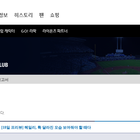
정보
히스토리
팬
쇼핑
럼 캐릭터
GO! 라팍
라이온즈 파트너
보고서
다.
[18일 프리뷰] 헤일리, 확 달라진 모습 보여줘야 할 때다