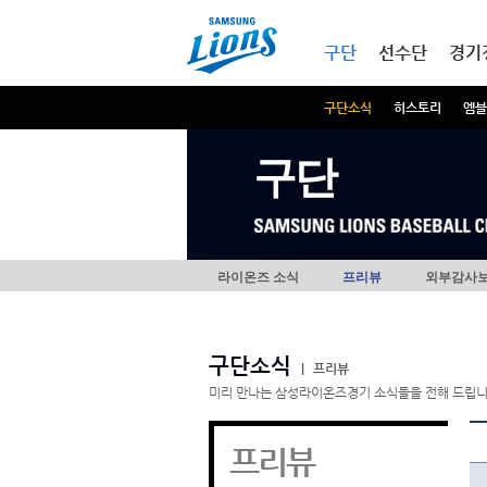
본문내용 바로가기
메인메뉴 바로가기
구단
선수단
경기
구단소식
히스토리
엠블
구단
라이온즈 소식
프리뷰
외부감사
구단소식
|
프리뷰
미리 만나는 삼성라이온즈경기 소식들을 전해 드립니
프리뷰