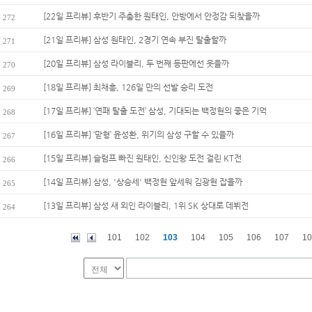
[22일 프리뷰] 후반기 주춤한 원태인, 안방에서 안정감 되찾을까
272
[21일 프리뷰] 삼성 원태인, 2경기 연속 부진 탈출할까
271
[20일 프리뷰] 삼성 라이블리, 두 번째 등판에선 웃을까
270
[18일 프리뷰] 최채흥, 126일 만의 선발 승리 도전
269
[17일 프리뷰] ‘연패 탈출 도전’ 삼성, 기대되는 백정현의 좋은 기억
268
[16일 프리뷰] ‘맏형’ 윤성환, 위기의 삼성 구할 수 있을까
267
[15일 프리뷰] 슬럼프 빠진 원태인, 신인왕 도전 걸린 KT전
266
[14일 프리뷰] 삼성, '상승세' 백정현 앞세워 김광현 잡을까
265
[13일 프리뷰] 삼성 새 외인 라이블리, 1위 SK 상대로 데뷔전
264
101
102
103
104
105
106
107
10