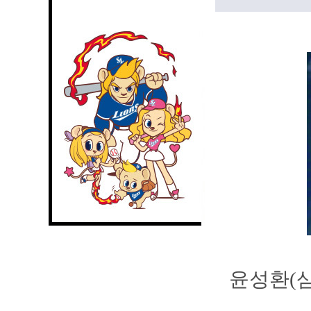
윤성환(삼