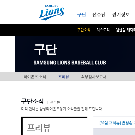
본문내용 바로가기
메인메뉴 바로가기
구단
선수단
경기정보
구단소식
히스토리
엠블럼 캐릭
구단
라이온즈 소식
프리뷰
외부감사보고서
구단소식
|
프리뷰
미리 만나는 삼성라이온즈경기 소식들을 전해 드립니다.
[30일 프리뷰] 윤성환
프리뷰