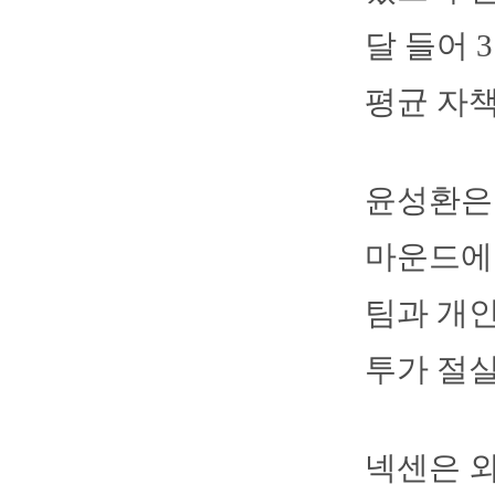
달 들어 
평균 자책
윤성환은 
마운드에 
팀과 개인
투가 절실
넥센은 외